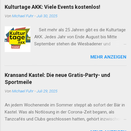
Kulturtage AKK: Viele Events kostenlos!
Von
Michael Fuhr
-
Juli 30, 2025
Seit mehr als 25 Jahren gibt es die Kulturtage
AKK. Jedes Jahr von Ende August bis Mitte
September stehen die Wiesbadener und
ehemaligen Mainzer Stadtteile Amöneburg,
MEHR ANZEIGEN
Kastel und Kostheim im Mittelpunkt von
Bühnenprogramm, Ausstellungen, Open-Air-
Kino und vielem mehr. Viele der Events sind
Kransand Kastel: Die neue Gratis-Party- und
kostenlos. Hier geht es zum Programm. Die
Sportmeile
Kulturtage in, von und mit den drei Stadtteilen
Von
Michael Fuhr
-
Juli 29, 2025
Amöneburg, Kastel und Kostheim (AKK) finden
jedes Jahr von Ende August bis Mitte
An jedem Wochenende im Sommer steppt ab sofort der Bär in
September statt – seit über 25 Jahren!
Kastel. Was als Notlösung in der Corona-Zeit begann, als
Tanzcafés und Clubs geschlossen hatten, gehört inzwischen in
der Region zum festen Programm: Techno- und Salsa-DJs