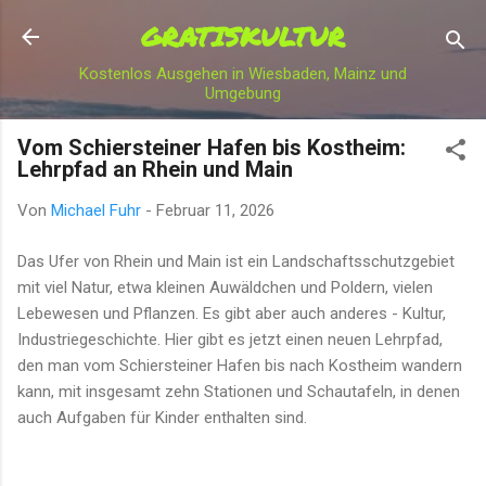
GRATISKULTUR
Direkt zum Hauptbereich
Kostenlos Ausgehen in Wiesbaden, Mainz und
Umgebung
Vom Schiersteiner Hafen bis Kostheim:
Lehrpfad an Rhein und Main
Von
Michael Fuhr
-
Februar 11, 2026
Das Ufer von Rhein und Main ist ein Landschaftsschutzgebiet
mit viel Natur, etwa kleinen Auwäldchen und Poldern, vielen
Lebewesen und Pflanzen. Es gibt aber auch anderes - Kultur,
Industriegeschichte. Hier gibt es jetzt einen neuen Lehrpfad,
den man vom Schiersteiner Hafen bis nach Kostheim wandern
kann, mit insgesamt zehn Stationen und Schautafeln, in denen
auch Aufgaben für Kinder enthalten sind.