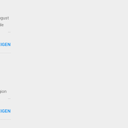
ugust
le
os.
IGEN
en
is
gion
önnen
IGEN
 gibt