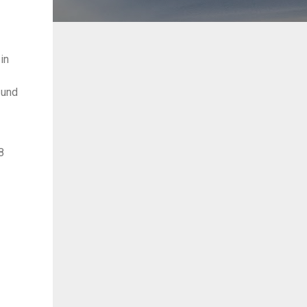
in
 und
8