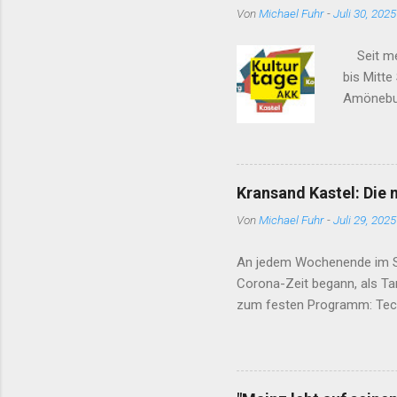
Von
Michael Fuhr
-
Juli 30, 2025
Seit meh
bis Mitt
Amönebur
Ausstellu
Hier geht
Amönebur
Mitte Sep
Kransand Kastel: Die 
Von
Michael Fuhr
-
Juli 29, 2025
An jedem Wochenende im So
Corona-Zeit begann, als Ta
zum festen Programm: Tech
Mittanzen direkt am Rhein 
Sport- und Kraftgeräte kost
es u.a. eine Skating- und Kl