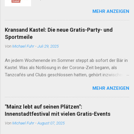
ehemaligen Mainzer Stadtteile Amöneburg,
MEHR ANZEIGEN
Kastel und Kostheim im Mittelpunkt von
Bühnenprogramm, Ausstellungen, Open-Air-
Kino und vielem mehr. Viele der Events sind
Kransand Kastel: Die neue Gratis-Party- und
kostenlos. Hier geht es zum Programm. Die
Sportmeile
Kulturtage in, von und mit den drei Stadtteilen
Von
Michael Fuhr
-
Juli 29, 2025
Amöneburg, Kastel und Kostheim (AKK) finden
jedes Jahr von Ende August bis Mitte
An jedem Wochenende im Sommer steppt ab sofort der Bär in
September statt – seit über 25 Jahren!
Kastel. Was als Notlösung in der Corona-Zeit begann, als
Tanzcafés und Clubs geschlossen hatten, gehört inzwischen in
der Region zum festen Programm: Techno- und Salsa-DJs
MEHR ANZEIGEN
legen auf und animieren auf zwei Äras zum Mittanzen direkt
am Rhein mit bestem Blick rüber nach Mainz. Weiter oben auf
dem Gelände können Sport- und Kraftgeräte kostenlos genutzt
"Mainz lebt auf seinen Plätzen":
werden - als Fitnesstudio unter freiem Himmel. Ferner gibt es
Innenstadtfestival mit vielen Gratis-Events
u.a. eine Skating- und Kletter-Anlage und eine Tischtennis-
Von
Michael Fuhr
-
August 07, 2025
Platte.