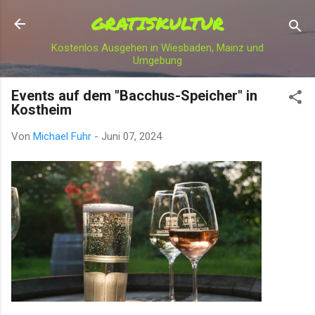
GRATISKULTUR
Direkt zum Hauptbereich
Kostenlos Ausgehen in Wiesbaden, Mainz und
Umgebung
Events auf dem "Bacchus-Speicher" in
Kostheim
Von
Michael Fuhr
-
Juni 07, 2024